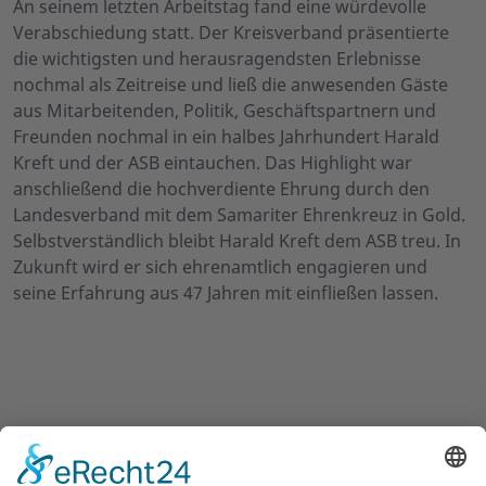
An seinem letzten Arbeitstag fand eine würdevolle
Verabschiedung statt. Der Kreisverband präsentierte
die wichtigsten und herausragendsten Erlebnisse
nochmal als Zeitreise und ließ die anwesenden Gäste
aus Mitarbeitenden, Politik, Geschäftspartnern und
Freunden nochmal in ein halbes Jahrhundert Harald
Kreft und der ASB eintauchen. Das Highlight war
anschließend die hochverdiente Ehrung durch den
Landesverband mit dem Samariter Ehrenkreuz in Gold.
Selbstverständlich bleibt Harald Kreft dem ASB treu. In
Zukunft wird er sich ehrenamtlich engagieren und
seine Erfahrung aus 47 Jahren mit einfließen lassen.
UNSERE ANGEBOTE