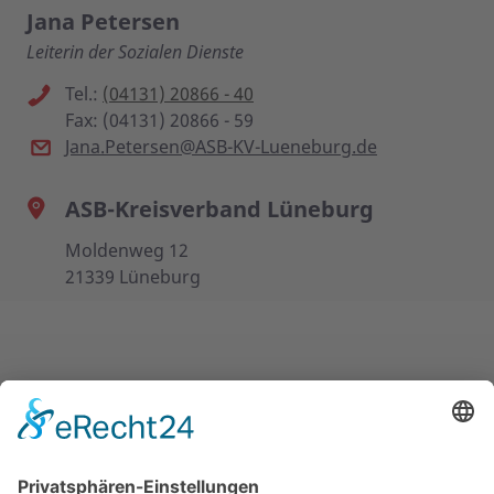
Jana Petersen
Leiterin der Sozialen Dienste
Tel.:
(04131) 20866 - 40
Fax: (04131) 20866 - 59
Jana.Petersen@ASB-KV-Lueneburg.de
ASB-Kreisverband Lüneburg
Moldenweg 12
21339 Lüneburg
UNSERE ANGEBOTE
ÜBER UNS