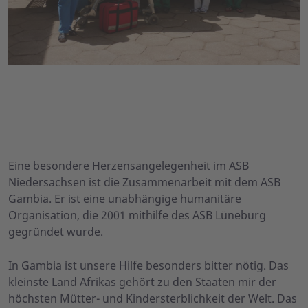
Eine Ärztin kümmert sich um eine Mutter mit Kind.
Kinder in Gambia
Foto: ASB/D. Stehlik
Foto: ASB/A. Schalla
Eine besondere Herzensangelegenheit im ASB
Niedersachsen ist die Zusammenarbeit mit dem ASB
Gambia. Er ist eine unabhängige humanitäre
Organisation, die 2001 mithilfe des ASB Lüneburg
gegründet wurde.
In Gambia ist unsere Hilfe besonders bitter nötig. Das
kleinste Land Afrikas gehört zu den Staaten mir der
höchsten Mütter- und Kindersterblichkeit der Welt. Das