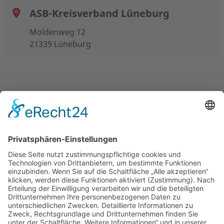
ASB-Kreisverband Lüneburg
Moldenweg 12
21339 Lüneburg
UNSERE ANGEBOTE
ÜBER UNS
MITMACHEN UND HELFEN