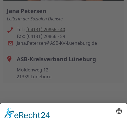
Jana Petersen
Leiterin der Sozialen Dienste
Tel.:
(04131) 20866 - 40
Fax: (04131) 20866 - 59
Jana.Petersen@ASB-KV-Lueneburg.de
ASB-Kreisverband Lüneburg
Moldenweg 12
21339 Lüneburg
UNSERE ANGEBOTE
ÜBER UNS