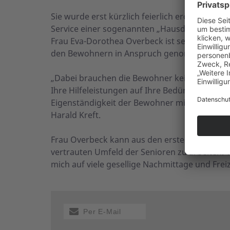
Sie wurde erst kürzlich feierlich eröffnet. D
Service einer sogenannten „Hausdame“ vom A
Frau Eva-Dorothea Overbeck ist seit Januar in 
den Bewohnern in Anspruch genommen werd
„Dabei brauchen die Bewohner kein Komplettpa
Ihre Hilfeleistungen auf Ihre Bedürfnisse pas
Eigenständigkeit der Bewohner mit einem gest
Harald Kreft.
Frau Overbeck kann aus den ersten Tagen ber
vertrauten Umfeld der Senioren zu arbeiten. V
mich auf viele gesellige Nachmittage und Frei
Per E-Mail
versenden