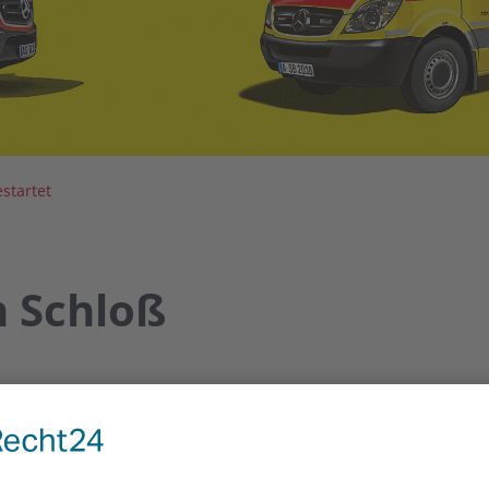
startet
m Schloß
enannt ist besonders für Seniorinnen und Senioren
liche Konzepte dieser modernen Wohnform für ältere Mensc
al in Bleckede in Elbnähe im Biosphärenreservat Elbtalaue 
n direkter Nachbarschaft zum Bleckeder Schloss.