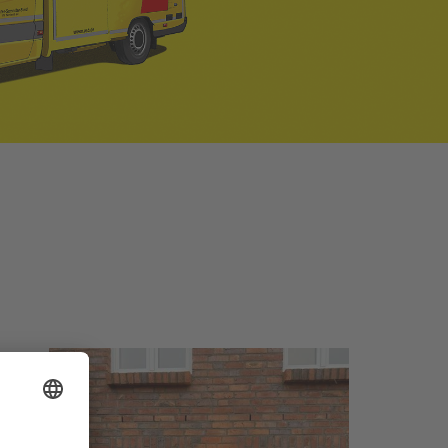
hen.
und