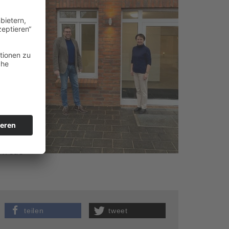
en
 von
igen–
hrer
dem
 freue
teilen
tweet