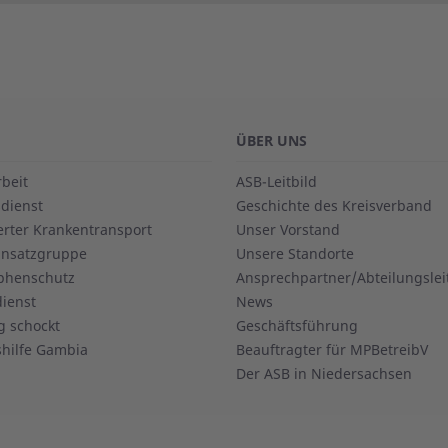
ÜBER UNS
beit
ASB-Leitbild
dienst
Geschichte des Kreisverband
ierter Krankentransport
Unser Vorstand
insatzgruppe
Unsere Standorte
phenschutz
Ansprechpartner/Abteilungslei
dienst
News
 schockt
Geschäftsführung
hilfe Gambia
Beauftragter für MPBetreibV
Der ASB in Niedersachsen