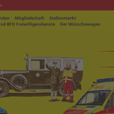
em
nden
Mitgliedschaft
Stellenmarkt
nd BFD Freiwilligendienste
Der Wünschewagen