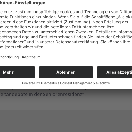
ie ersten Bewohner leben bereits dort und können nun auf d
SB Kreisverband Lüneburg zurückgreifen.
der Wohnanlage tätig und vermittelt individuelle Hilfen, die
en können.
ket zu buchen, sondern stellen sich –sofern Sie sie benöt
send zusammen. Unser Ziel ist es, eine möglichst große
affelten Hilfesystem zu verbinden“, berichtet Geschäftsfü
ichten, „dass es Freude macht, direkt in der Wohnanlage, 
iele sprechen mich an, nutzen das Angebot des Service. Ich
zeitangebote in der Seniorenresidenz“.