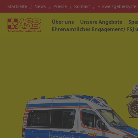
Startseite
News
Presse
Kontakt
Hinweisgebersyst
Über uns
Unsere Angebote
Spe
Ehrenamtliches Engagement/ FSJ u