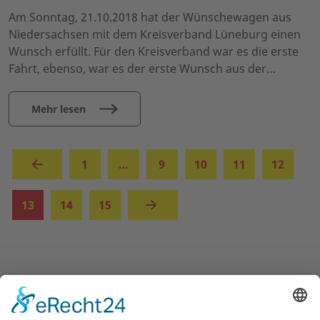
Am Sonntag, 21.10.2018 hat der Wünschewagen aus
Niedersachsen mit dem Kreisverband Lüneburg einen
Wunsch erfüllt. Für den Kreisverband war es die erste
Fahrt, ebenso, war es der erste Wunsch aus der…
Mehr lesen
1
…
9
10
11
12
(aktuell)
13
14
15
UNSERE ANGEBOTE