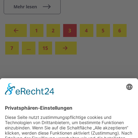
Mehr lesen
(aktuell)
1
2
3
4
5
6
7
…
15
UNSERE ANGEBOTE
ÜBER UNS
MITMACHEN UND HELFEN