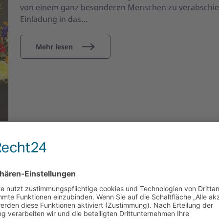
von einem ganz besonderen Menschen zu verabschied
Einladung in das…
Mehr lesen
Kreisverband
Einladung zum Gedenken an Wolfgang Sc
13. Oktober 2024
Wir laden zur Gedenkfeier an unseren Ehrenvorsitze