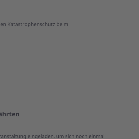
inen Katastrophenschutz beim
ährten
anstaltung eingeladen, um sich noch einmal