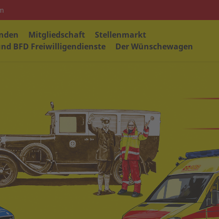
em
nden
Mitgliedschaft
Stellenmarkt
nd BFD Freiwilligendienste
Der Wünschewagen