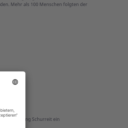
en. Mehr als 100 Menschen folgten der
hurreit
nden Wolfgang Schurreit ein