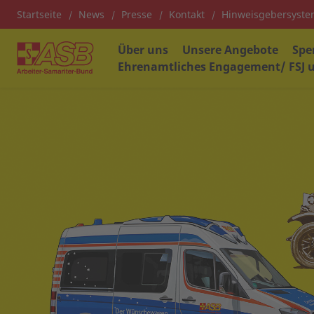
Startseite
News
Presse
Kontakt
Hinweisgebersyst
Über uns
Unsere Angebote
Spe
Ehrenamtliches Engagement/ FSJ u