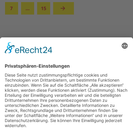
7
…
15
UNSERE ANGEBOTE
ÜBER UNS
MITMACHEN UND HELFEN
© 2026 ASB-Kreisverband Lüneburg