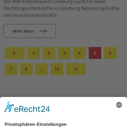
Der ASB Kreisverband Lüneburg sucht für seine
Flüchtlingsunterkünfte in Lüneburg Betreuungskräfte
und Koordinationskräfte
Mehr lesen
(aktuell)
1
2
3
4
5
6
7
8
…
15
UNSERE ANGEBOTE
ÜBER UNS