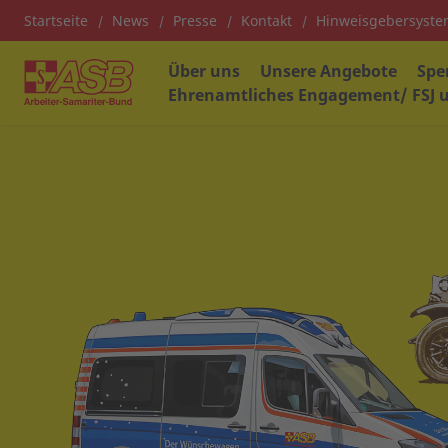
Startseite
News
Presse
Kontakt
Hinweisgebersyst
Über uns
Unsere Angebote
Spe
Ehrenamtliches Engagement/ FSJ u