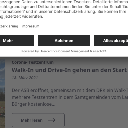
Der ASB Kreisverband Lüneburg sucht zum nächstmög
für seinen Sondermietwagen.
Mehr lesen
Corona- Testzentrum
Walk-In und Drive-In gehen an den Start
18. März 2021
Der ASB eröffnet, gemeinsam mit dem DRK ein Walk-I
mehrere Testzentren in dem Samtgemeinden vom La
Bürger kostenlose…
Mehr lesen