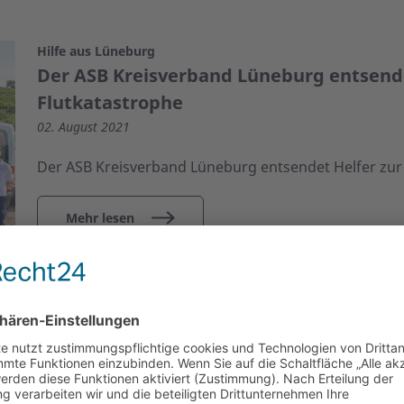
Hilfe aus Lüneburg
Der ASB Kreisverband Lüneburg entsende
Flutkatastrophe
02. August 2021
Der ASB Kreisverband Lüneburg entsendet Helfer zur 
Mehr lesen
Stellenangebot
Wir suchen einen Mitarbeiter mit Pers
24. Juni 2021