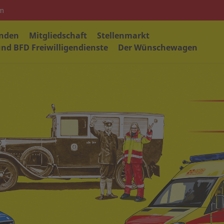
em
nden
Mitgliedschaft
Stellenmarkt
nd BFD Freiwilligendienste
Der Wünschewagen