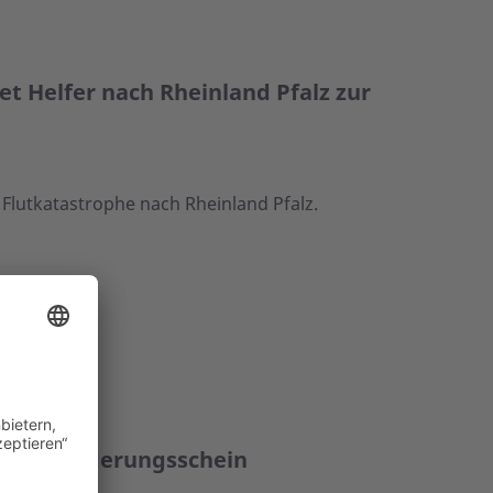
t Helfer nach Rheinland Pfalz zur
Flutkatastrophe nach Rheinland Pfalz.
onenbeförderungsschein