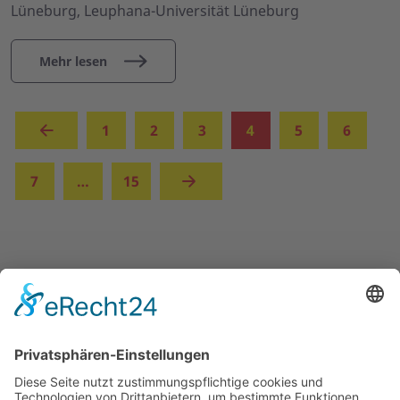
Lüneburg, Leuphana-Universität Lüneburg
Mehr lesen
(aktuell)
1
2
3
4
5
6
7
…
15
UNSERE ANGEBOTE
ÜBER UNS